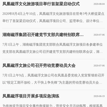
凤凰磁浮文化旅游项目举行首架梁启动仪式
2020-08-04
项目部、中国通号项目
2020年8月4日上午10点，凤凰磁浮文化旅游项目在世奇3号大桥提梁点
举行了首架梁启动仪式，凤凰磁浮项目公司、监理单位、设计单位及
施工单位等参建单位参加启动仪式。首片U梁的顺利架设，拉开了凤
湖南磁浮集团召开建党节支部共建特别联席会议
2020-07-06
凰磁浮文化旅游项目架梁的序
7月1日上午，湖南磁浮集团党支部联合凤凰磁浮文旅项目各参建单位
党支部在凤凰磁浮文旅公司召开建党节支部共建特别联席会议，湖南
磁浮集团党支部、湖南磁浮研究中心党支部、中铁一局凤凰磁浮项目
凤凰磁浮文旅公司召开劳动竞赛动员大会
2020-07-06
党支部、中铁五局凤凰磁浮
7月1日上午9点，凤凰磁浮文旅公司在凤凰县委党校入党宣誓墙前召开
以“咬定工期不放松，大干快上争先锋”为主题的劳动竞赛动员大会。
会议由公司工程总监梁潇主持，公司全体员工和参建单位中铁一局、
凤凰磁浮项目开展多项应急演练
2020-06-19
中铁五局、湖南路桥、长
为有效提升项目安全事件救援能力，营造安全月活动氛围，根据凤凰