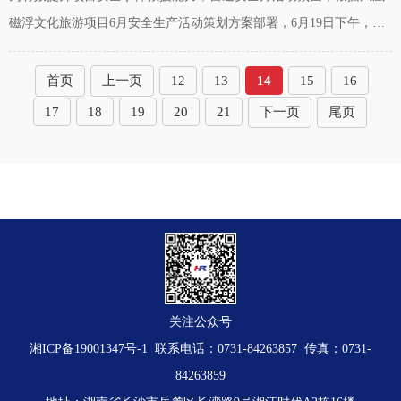
磁浮文化旅游项目6月安全生产活动策划方案部署，6月19日下午，凤
凰磁浮文化旅游有限责任公司组织项目施工单位开展了应急演练活
动，中铁一局在车辆段开展了起重伤
首页
上一页
12
13
14
15
16
17
18
19
20
21
下一页
尾页
关注公众号
湘ICP备19001347号-1
联系电话：0731-84263857 传真：0731-
84263859