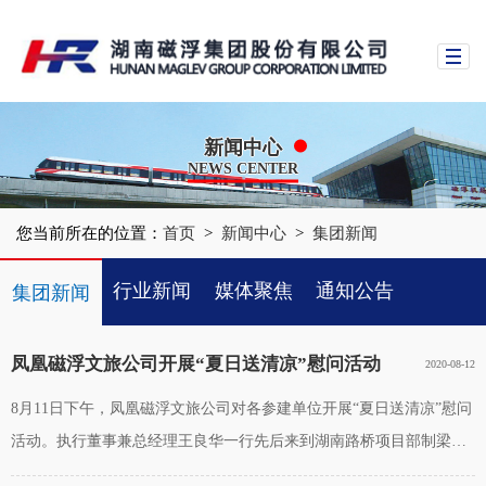
新闻中心
NEWS CENTER
您当前所在的位置：
首页
>
新闻中心
>
集团新闻
行业新闻
媒体聚焦
通知公告
集团新闻
时政新闻
凤凰磁浮文旅公司开展“夏日送清凉”慰问活动
2020-08-12
8月11日下午，凤凰磁浮文旅公司对各参建单位开展“夏日送清凉”慰问
活动。执行董事兼总经理王良华一行先后来到湖南路桥项目部制梁
场、中铁五局项目部提梁点、中铁一局项目部车辆段、长沙中大监理