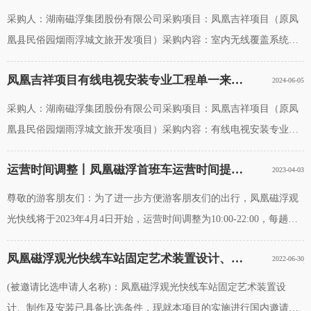
采购人：湖南磁浮集团股份有限公司采购项目：凤凰吉祥项目（原凤
凰县民俗园烟雨浮城文旅开发项目）采购内容：室内无线覆盖系统安
装（含增设3处监控）一、拟采购服务的说明根据《湖南省建筑物移动
凤凰吉祥项目有线电视安装专业工程单一来源采购公示
2024-06-05
通信基础设施建设标准》，建筑楼宇类
采购人：湖南磁浮集团股份有限公司采购项目：凤凰吉祥项目（原凤
凰县民俗园烟雨浮城文旅开发项目）采购内容：有线电视安装专业工
程一、拟采购服务的说明根据《湘西土家族苗族自治州人民政府专题
运营时间调整丨凤凰磁浮首班车运营时间提前，运营时间延长
2023-04-03
会议纪要(2019)9号》及《凤凰县
尊敬的游客朋友们：为了进一步方便游客朋友们的出行，凤凰磁浮观
光快线将于2023年4月4日开始，运营时间调整为10:00-22:00，每趟列
车间隔时间为30分钟，双向发车。请各位游客朋友提前合理安排出行
凤凰磁浮观光快线车站固定艺术装置设计、制作及安装 比选邀请公告
2022-06-30
计划哦！凡购票游客均可免费享受
(被邀请比选申请人名称)：凤凰磁浮观光快线车站固定艺术装置设
计、制作及安装已具备比选条件，现就本项目的实施进行国内邀请比