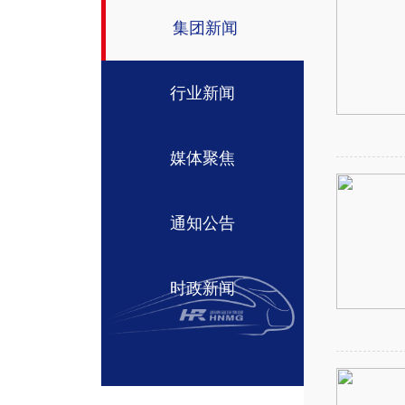
集团新闻
行业新闻
媒体聚焦
通知公告
时政新闻