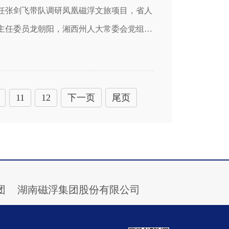
主任张剑飞带队调研凤凰磁浮文旅项目，省人
主任委员龙朝阳，湘西州人大常委会党组书
副书记、副主任麻超，凤凰县
11
12
下一页
尾页
团
湖南磁浮集团股份有限公司