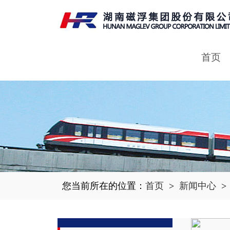
首页
您当前所在的位置：
首页
>
新闻中心