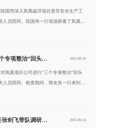
经理段国伟深入凤凰磁浮项目督导安全生产工
等人员陪同。段国伟一行现场察看了凤凰吉
站、等待站检查车辆、消
集团纪委书记熊友良带队进行“三个专项整治”回头看检查
2022-09-18
队对凤凰项目公司进行“三个专项整治”回头
关人员陪同。检查期间，熊友良一行来到凤
况，乘坐磁浮现场调研项
省人大常委会党组副书记、副主任张剑飞带队调研凤凰磁浮文旅项目
2022-09-14