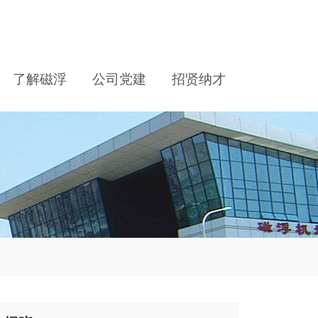
了解磁浮
公司党建
招贤纳才