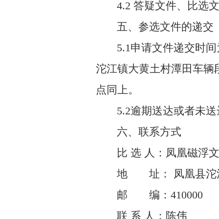
4.2 答疑文件、比
五、参选文件的递交
5.1申请文件递交时间
沱江镇大黄土村潭田车辆段综
点同上。
5.2逾期送达或者未
六、联系方式
比 选 人：凤凰磁浮
地 址： 凤凰县沱
邮 编：410000
联 系 人：陈伟