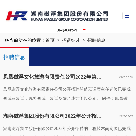
招贤纳才
JOIN US
您当前所在的位置：
首页
>
招贤纳才
>
招聘信息
招聘信息
凤凰磁浮文化旅游有限责任公司2022年第六次公开招聘初试、复试及综合成绩公告
2022-12-16
凤凰磁浮文化旅游有限责任公司公开招聘的值班调度主任岗位已完成
初试及复试，现将初试、复试及综合成绩予以公布。 附件：凤凰磁浮
2022年第六次公开招聘初试、复试及综合成绩.xlsx 凤凰磁浮文化旅游
湖南磁浮集团股份有限公司2022年公开招聘初试、复试及综合成绩公告
2022-12-12
有限责任公司 20
湖南磁浮集团股份有限公司2022年公开招聘的工程技术岗岗位已完成