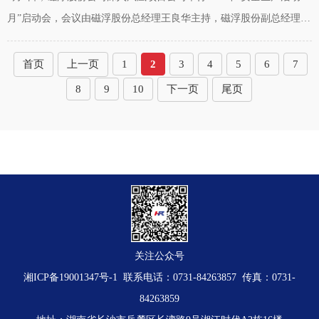
月”启动会，会议由磁浮股份总经理王良华主持，磁浮股份副总经理李
拥军、刘立勇，磁浮股份相关部门负责人及凤凰磁浮公司领导班子成
员、各部门负责人、专（兼）职安
首页
上一页
1
2
3
4
5
6
7
8
9
10
下一页
尾页
关注公众号
湘ICP备19001347号-1
联系电话：0731-84263857 传真：0731-
84263859