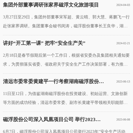
集团外部董事调研张家界磁浮文化旅游项目
2024-04-03
宣传，多举措提升游客认知为了迎接
3月27日至29日，集团外部董事宋军超、黄云晴、郭大慧、蒋鹏飞一行
赴张家界调研。集团董事会秘书闵涛，磁浮股份董事长王良华，湖南
省铁路规划设计研究院总经理张戈，集团党群综合部相关人员陪同调
讲好“开工第一课” 把牢“安全生产关”
2024-02-21
研。集团外部董事实地考察张
2月18日是春节假期后第一个工作日，根据省安委办及集团相关通知要
求，为贯彻落实省委、省政府关于安全生产工作决策部署，有力推进
安全生产治本攻坚三年行动和安全守底行动，确保春节后复工复产安
清远市委常委黄建平一行考察湖南磁浮股份凤凰磁浮观光快线
2023-06-13
全，湖南磁浮集团股份有限公司
11日至12日，为借鉴湖南磁浮股份在投资建设、初始运营、文旅创新
等方面的成功经验，清远市委常委、副市长黄建平带领相关职能部门
及清远磁浮公司的负责人同志，考察凤凰磁浮观光快线。磁浮股份总
磁浮股份公司深入凤凰项目公司 举行2023年“安全生产活动月”启动会
2023-06-08
经理王良华、副总经理李拥军
6月7日，磁浮股份公司深入凤凰项目公司举行2023年“安全生产活动