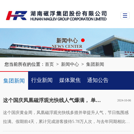
新闻中心
NEWS CENTER
您当前所在的位置：
首页
>
新闻中心
>
集团新闻
行业新闻
媒体聚焦
通知公告
集团新闻
时政新闻
这个国庆凤凰磁浮观光快线人气爆满， 单日售票数及营收双创历史新高！
2024-10-06
这个国庆黄金周，凤凰磁浮观光快线多措并举提升人气，节日氛围感
拉满。假期前4天，累计完成游客接待5.78万人次，与去年同期相比增
长22.6%，其中10月4日当天票务销售和营收指标双创历史新高！聚力