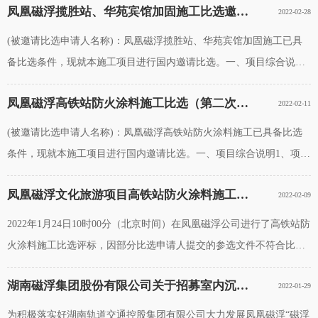
凤凰磁浮揽胜站、华苑宾馆加固施工比选邀请公告
2022-02-28
年度物料制作及安装服务商
(被邀请比选申请人名称)：凤凰磁浮揽胜站、华苑宾馆加固施工已具
备比选条件，现就本施工项目进行国内邀请比选。一、项目综合说明
1、项目名称：凤凰磁浮揽胜站、华苑宾馆加固施工；2、项目概况：
凤凰磁浮高铁站防火涂料施工比选（第二次） 邀请公告
2022-02-11
详见工程量清单；3、资金来源：企业
(被邀请比选申请人名称)：凤凰磁浮高铁站防火涂料施工已具备比选
条件，现就本施工项目进行国内邀请比选。一、项目综合说明1、项目
名称：凤凰磁浮高铁站防火涂料施工（第二次）；2、项目概况：详见
凤凰磁浮文化旅游项目高铁站防火涂料施工比选废标公告
2022-02-09
工程量清单；3、资金来源：企业自筹；4、
2022年1月24日10时00分（北京时间）在凤凰磁浮公司进行了高铁站防
火涂料施工比选评标，因部分比选申请人提交的参选文件不符合比选
邀请文件的要求，最终有效的比选申请文件不足3家。评标委员会决定
湖南磁浮集团股份有限公司关于招募室内沉浸式演艺项目投资合作主体的公告
2022-01-29
对本次比选进行废标处理，并重
为积极落实好湖南轨道交通控股集团有限公司大力发展凤凰磁浮“磁浮