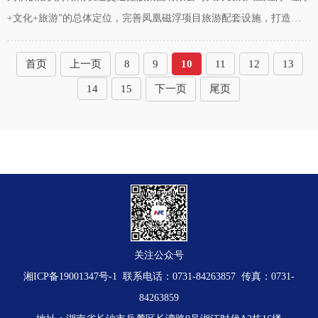
+文化+旅游”的总体定位，完善凤凰磁浮项目旅游配套设施，打造凤
凰旅游新业态，湖南磁浮集团股份有限公司（以下简称“磁浮股份”）
拟在湖南省凤凰县凤凰磁浮项
首页
上一页
8
9
10
11
12
13
14
15
下一页
尾页
关注公众号
湘ICP备19001347号-1
联系电话：0731-84263857 传真：0731-
84263859