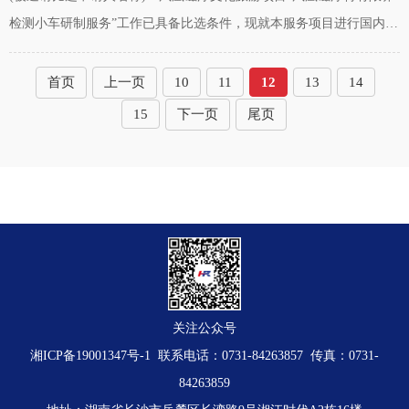
检测小车研制服务”工作已具备比选条件，现就本服务项目进行国内邀
请比选。一、项目综合说明1、项目名称：凤凰磁浮文化旅游项目凤凰
磁浮特有限界检测小车
首页
上一页
10
11
12
13
14
15
下一页
尾页
关注公众号
湘ICP备19001347号-1
联系电话：0731-84263857 传真：0731-
84263859