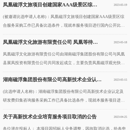
凤凰磁浮文旅项目创建国家AAA级景区综合服务 比选邀请公告
2023-05-19
浮项目的研学属性，丰富研学课程
(被邀请比选申请人名称)：凤凰磁浮文旅项目创建国家AAA级景区综
合服务采购工作已具备比选条件，现就本服务项目进行国内公开比
选。一、项目综合说明1、项目名称：凤凰磁浮文旅项目创建国家
凤凰磁浮文化旅游有限责任公司 凤凰等待站站厅层2023年第一次公开招租公告
2023-05-18
AAA级景区综合服务；2、项目概况：凤凰
凤凰磁浮文化旅游有限责任公司由湖南磁浮集团股份有限公司与凤凰
县展凤投资有限责任公司共同发起成立，主要负责凤凰磁浮观光快线
的建设、运营、沿线土地资源及旅游资源开发。凤凰磁浮观光快线从
湖南磁浮集团股份有限公司高新技术企业认定及研发费归集咨询服务比选邀请公告
2023-05-15
凤凰古城站出发，连接凤凰
(比选申请人名称)：湖南磁浮集团股份有限公司高新技术企业认定及
研发费归集咨询服务采购工作已具备比选条件，现就本服务项目进行
国内公开比选。一、项目综合说明1、项目名称：湖南磁浮集团股份有
关于高新技术企业培育服务项目取消的公告
2023-04-25
限公司高新技术企业认定及
各位潜在投标人： 本项目因招标人业务调整，因故取消比选，给各申